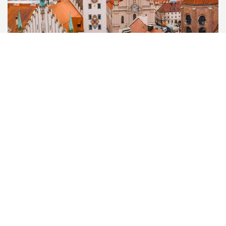
Almanya Süresiz Oturma
İzni
Almanya süresiz oturma izni, uzun bir süredir belirli bir
nedenle Almanya’da oturma iznine sahip olan kişilerin, bu
izni uzatmaya gerek duymaksızın Almanya’da ikamet
edebilmelerini sağlayan bir yöntemdir. Belirli kriterleri
karşılayan kişiler bu Almanya süresiz oturma iznine
başvurmak süratiyle Almanya’da yerleşik hale gelebilirler.