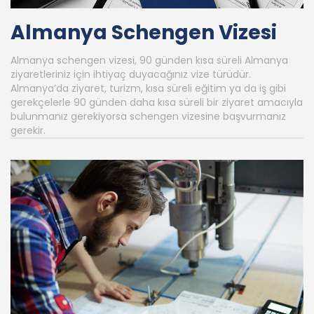
Almanya Schengen Vizesi
Almanya schengen vizesi, 90 günden kısa süreli Almanya
ziyaretleriniz için ihtiyaç duyacağınız vize türüdür.
Almanya’da ziyaret, turizm, kısa süreli eğitim ya da iş gibi
gerekçelerle 90 günden daha kısa süreli bir ziyaret amacıyla
bulunmanız gerekiyorsa schengen vizesine başvurmanız
gerekir.