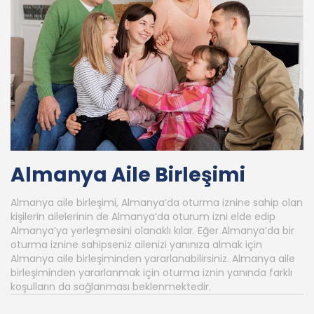
Almanya Aile Birleşimi
Almanya aile birleşimi, Almanya’da oturma iznine sahip olan
kişilerin ailelerinin de Almanya’da oturum izni elde edip
Almanya’ya yerleşmesini olanaklı kılar. Eğer Almanya’da bir
oturma iznine sahipseniz ailenizi yanınıza almak için
Almanya aile birleşiminden yararlanabilirsiniz. Almanya aile
birleşiminden yararlanmak için oturma iznin yanında farklı
koşulların da sağlanması beklenmektedir.