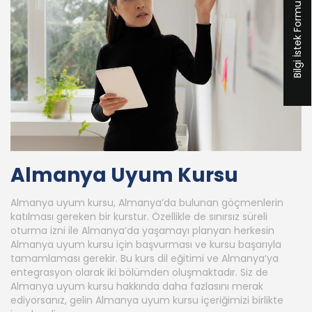
Bilgi İstek Formu
Almanya Uyum Kursu
Almanya uyum kursu, Almanya’da bulunan göçmenlerin
katılması gereken bir kurstur. Özellikle de sınırsız süreli
oturma izni ile Almanya’da yaşamayı planyan herkesin
Almanya uyum kursu için başvurması ve kursu başarıyla
tamamlaması gerekir. Bu kurs dil eğitimi ve Almanya’ya
entegrasyon olarak iki bölümden oluşmaktadır. Siz de
Almanya uyum kursu hakkında daha fazlasını merak
ediyorsanız, gelin Almanya uyum kursu içeriğimizi birlikte