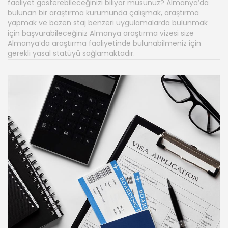
faaliyet gösterebileceğinizi biliyor musunuz? Almanya’da
bulunan bir araştırma kurumunda çalışmak, araştırma
yapmak ve bazen staj benzeri uygulamalarda bulunmak
için başvurabileceğiniz Almanya araştırma vizesi size
Almanya’da araştırma faaliyetinde bulunabilmeniz için
gerekli yasal statüyü sağlamaktadır.