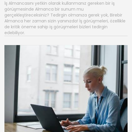
İş Almancasını yetkin olarak kullanmanız gereken bir iş
görüşmesinde Almanca bir sunum mu
gerçekleştireceksiniz? Tedirgin olmanıza gerek yok, Birebir
Almanca her zaman sizin yanınızda! İş görüşmeleri, özellikle
de kritik öneme sahip iş görüşmeleri bizleri tedirgin
edebiliyor.