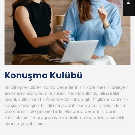
Konuşma Kulübü
Bir dili öğrendikten sonra becerilerinizin körelmesini önleyen
en önemli silah, bu dile sürekli maruz kalmak, dili sürekli
olarak kullanmaktır. Özellikle Almanca gibi İngilizce kadar sık
karşılaşmadığınız bir dil mevzubahisse bu çalışmalar daha
da önemli hale gelmektedir. Almanca becerinizi canlı
tutmak için TV programları ve dizileri takip edebilir, sürekli
okuma yapabilirsiniz.