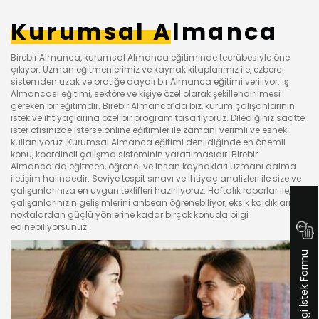
Kurumsal Almanca
Birebir Almanca, kurumsal Almanca eğitiminde tecrübesiyle öne
çıkıyor. Uzman eğitmenlerimiz ve kaynak kitaplarımız ile, ezberci
sistemden uzak ve pratiğe dayalı bir Almanca eğitimi veriliyor. İş
Almancası eğitimi, sektöre ve kişiye özel olarak şekillendirilmesi
gereken bir eğitimdir. Birebir Almanca’da biz, kurum çalışanlarının
istek ve ihtiyaçlarına özel bir program tasarlıyoruz. Dilediğiniz saatte
ister ofisinizde isterse online eğitimler ile zamanı verimli ve esnek
kullanıyoruz. Kurumsal Almanca eğitimi denildiğinde en önemli
konu, koordineli çalışma sisteminin yaratılmasıdır. Birebir
Almanca’da eğitmen, öğrenci ve insan kaynakları uzmanı daima
iletişim halindedir. Seviye tespit sınavı ve İhtiyaç analizleri ile size ve
çalışanlarınıza en uygun teklifleri hazırlıyoruz. Haftalık raporlar ile,
çalışanlarınızın gelişimlerini anbean öğrenebiliyor, eksik kaldıkları
noktalardan güçlü yönlerine kadar birçok konuda bilgi
edinebiliyorsunuz.
Bilgi İstek Formu