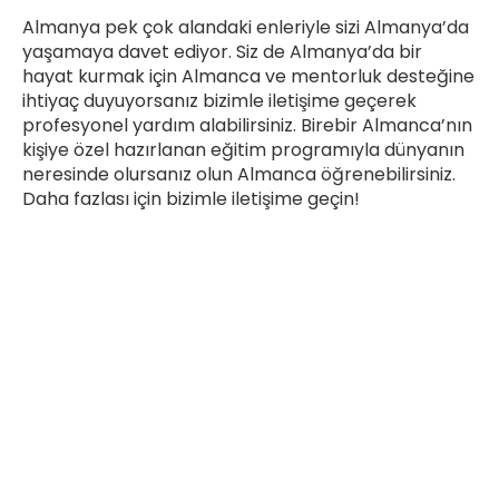
Almanya pek çok alandaki enleriyle sizi Almanya’da
yaşamaya davet ediyor. Siz de Almanya’da bir
hayat kurmak için Almanca ve mentorluk desteğine
ihtiyaç duyuyorsanız bizimle iletişime geçerek
profesyonel yardım alabilirsiniz. Birebir Almanca’nın
kişiye özel hazırlanan eğitim programıyla dünyanın
neresinde olursanız olun Almanca öğrenebilirsiniz.
Daha fazlası için bizimle iletişime geçin!
Süre
Dil
Kimler alabilir?
BİREBİR ALMANCA
KİŞİYE ÖZEL ALMANCA EĞİTİMİ