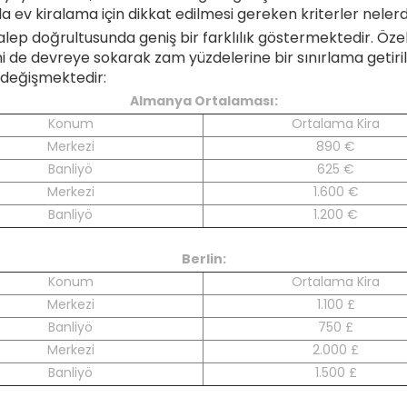
ev kiralama için dikkat edilmesi gereken kriterler nelerdir
alep doğrultusunda geniş bir farklılık göstermektedir. Özell
ini de devreye sokarak zam yüzdelerine bir sınırlama getir
e değişmektedir:
Almanya Ortalaması:
Konum
Ortalama Kira
Merkezi
890 €
Banliyö
625 €
Merkezi
1.600 €
Banliyö
1.200 €
Berlin:
Konum
Ortalama Kira
Merkezi
1.100 £
Banliyö
750 £
Merkezi
2.000 £
Banliyö
1.500 £