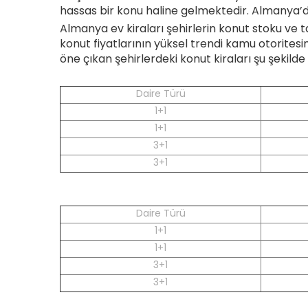
hassas bir konu haline gelmektedir. Almanya’da 
Almanya ev kiraları şehirlerin konut stoku ve t
konut fiyatlarının yüksel trendi kamu otorites
öne çıkan şehirlerdeki konut kiraları şu şekild
Daire Türü
1+1
1+1
3+1
3+1
Daire Türü
1+1
1+1
3+1
3+1