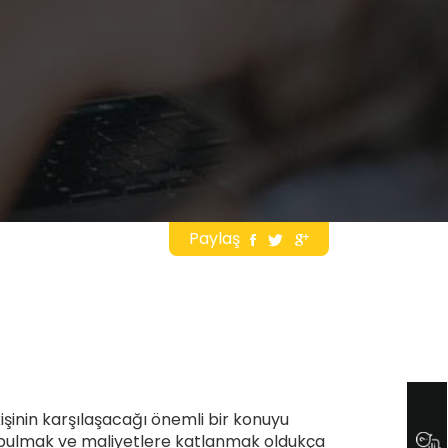
Paylaş
şinin karşılaşacağı önemli bir konuyu
ev bulmak ve maliyetlere katlanmak oldukça