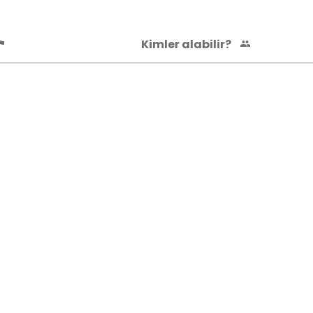
Kimler alabilir?
CA
Kurumsal
Genel Almanca
Kurumsal Almanca
Sınav Almancası
Almanya Rehberi
Blog