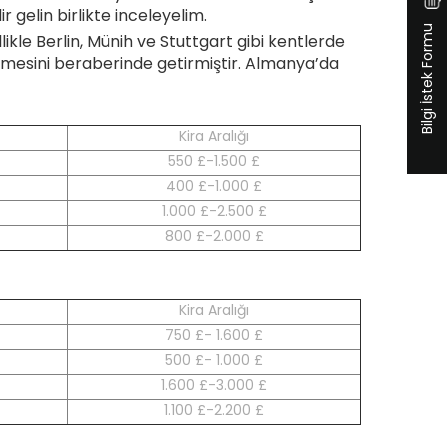
 gelin birlikte inceleyelim.
Bilgi İstek Formu
ikle Berlin, Münih ve Stuttgart gibi kentlerde
ilmesini beraberinde getirmiştir. Almanya’da
Kira Aralığı
550 £-1.500 £
400 £-1.000 £
1.000 £-2.500 £
800 £-2.000 £
Kira Aralığı
750 £- 1.600 £
500 £- 1.000 £
1.600 £-3.000 £
1.100 £-2.200 £