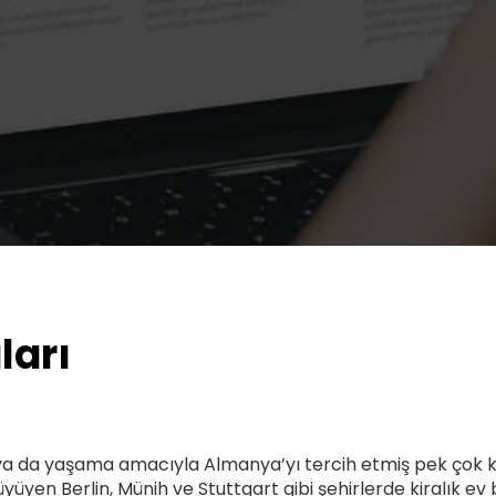
ları
 ya da yaşama amacıyla Almanya’yı tercih etmiş pek çok ki
üyüyen Berlin, Münih ve Stuttgart gibi şehirlerde kiralık 