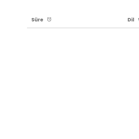
Süre
Dil
BİREBİR ALMAN
KİŞİYE ÖZEL ALMANCA EĞİTİMİ